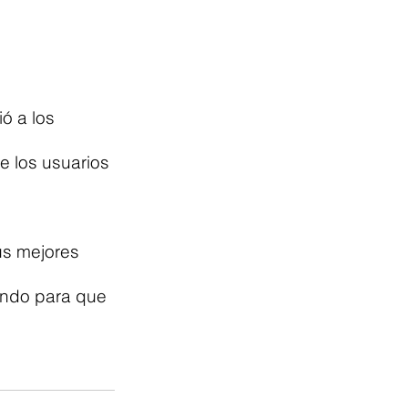
ó a los 
e los usuarios 
us mejores 
ando para que 