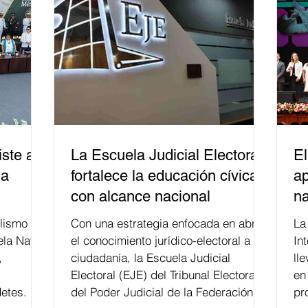
ste a
La Escuela Judicial Electoral
El
la
fortalece la educación cívica
ap
con alcance nacional
na
lismo
Con una estrategia enfocada en abrir
La edición 53 del Festi
ela Naval
el conocimiento jurídico-electoral a la
In
,
ciudadanía, la Escuela Judicial
ll
Electoral (EJE) del Tribunal Electoral
en
etes.
del Poder Judicial de la Federación ha
pr