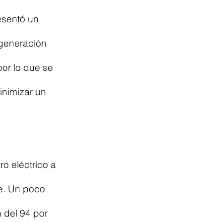
esentó un 
 generación 
r lo que se 
inimizar un 
o eléctrico a 
e. Un poco 
 del 94 por 