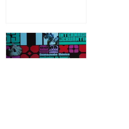
ha formado, desde 2018, a más de
650 mil personas en todo el país en
temas relacionados con la
democracia y el derecho electoral.
Esta cifra da cuenta del papel que ha
asumido la EJE en la difusión de la
justicia electoral como un bien
público. La mayor parte de las
personas capacitadas no forma
El Festival Cervantino
apuesta por creatividad
nacional e internacional
La edición 53 del Festival