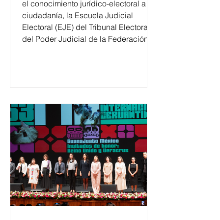
el conocimiento jurídico-electoral a la
ciudadanía, la Escuela Judicial
Electoral (EJE) del Tribunal Electoral
del Poder Judicial de la Federación
ha formado, desde 2018, a más de
650 mil personas en todo el país en
temas relacionados con la
democracia y el derecho electoral.
Esta cifra da cuenta del papel que ha
asumido la EJE en la difusión de la
justicia electoral como un bien
público. La mayor parte de las
personas capacitadas no forma