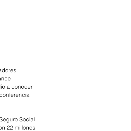
cadores 
ance 
io a conocer 
 conferencia 
 Seguro Social 
on 22 millones 