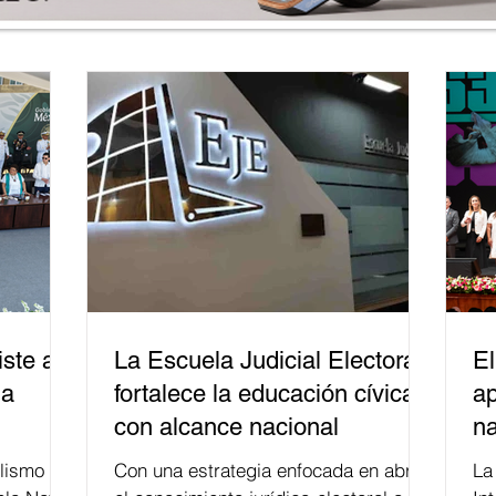
ste a
La Escuela Judicial Electoral
El
la
fortalece la educación cívica
ap
con alcance nacional
na
lismo
Con una estrategia enfocada en abrir
La edición 53 del Festi