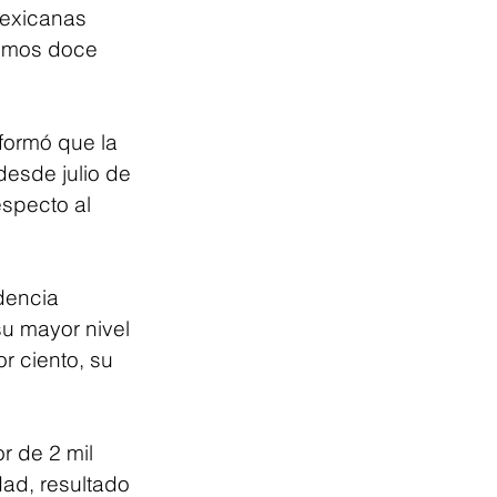
mexicanas 
timos doce 
formó que la 
desde julio de 
specto al 
dencia 
su mayor nivel 
r ciento, su 
r de 2 mil 
ad, resultado 