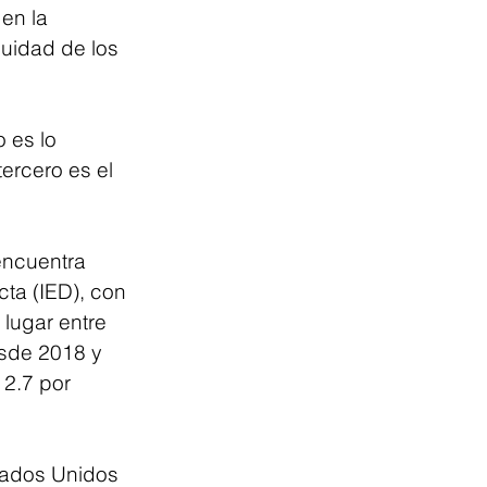
en la 
nuidad de los 
 es lo 
ercero es el 
encuentra 
ta (IED), con 
lugar entre 
esde 2018 y 
2.7 por 
tados Unidos 