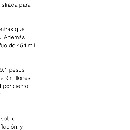
gistrada para 
entras que 
s. Además, 
ue de 454 mil 
9.1 pesos 
e 9 millones 
 por ciento 
n 
 sobre 
lación, y 