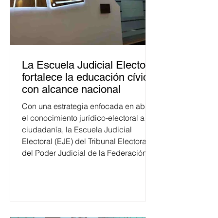
La Escuela Judicial Electoral
fortalece la educación cívica
con alcance nacional
Con una estrategia enfocada en abrir
el conocimiento jurídico-electoral a la
ciudadanía, la Escuela Judicial
Electoral (EJE) del Tribunal Electoral
del Poder Judicial de la Federación
ha formado, desde 2018, a más de
650 mil personas en todo el país en
temas relacionados con la
democracia y el derecho electoral.
Esta cifra da cuenta del papel que ha