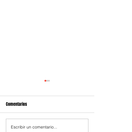
Comentarios
Escribir un comentario...
SSC y FGJ Edomex capturan a
Alcalde de Reynos