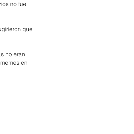
ios no fue 
girieron que 
s no eran 
de memes en 