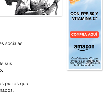
es sociales 
de sus 
o.
las piezas que 
mados, 