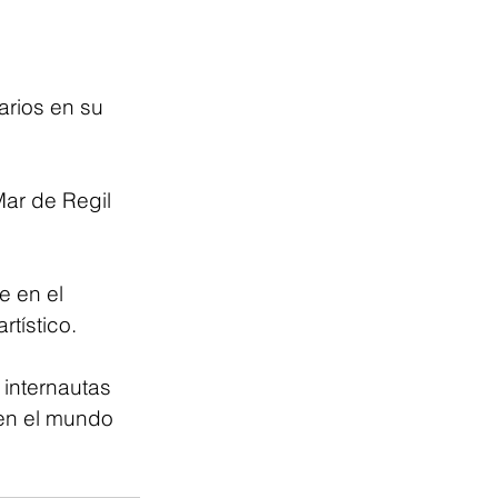
arios en su 
Mar de Regil 
e en el 
tístico. 
 internautas 
en el mundo 