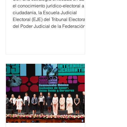
el conocimiento jurídico-electoral a la
ciudadanía, la Escuela Judicial
Electoral (EJE) del Tribunal Electoral
del Poder Judicial de la Federación
ha formado, desde 2018, a más de
650 mil personas en todo el país en
temas relacionados con la
democracia y el derecho electoral.
Esta cifra da cuenta del papel que ha
asumido la EJE en la difusión de la
justicia electoral como un bien
público. La mayor parte de las
personas capacitadas no forma