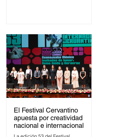
ha formado, desde 2018, a más de
650 mil personas en todo el país en
temas relacionados con la
democracia y el derecho electoral.
Esta cifra da cuenta del papel que ha
asumido la EJE en la difusión de la
justicia electoral como un bien
público. La mayor parte de las
personas capacitadas no forma
El Festival Cervantino
apuesta por creatividad
nacional e internacional
La edición 53 del Festival