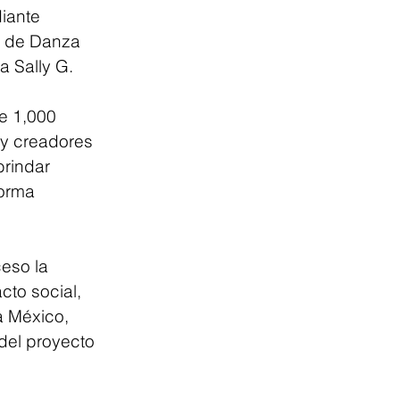
iante 
o de Danza 
 Sally G.
e 1,000 
 y creadores 
brindar 
orma 
eso la 
to social, 
a México, 
del proyecto 