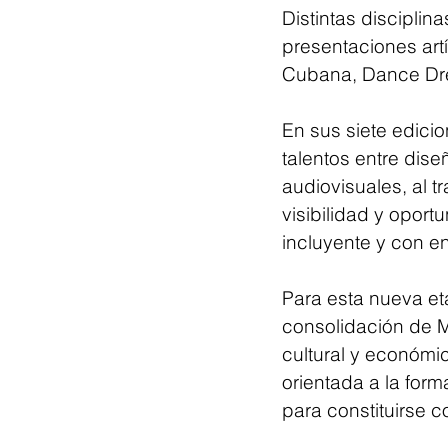
Distintas discipli
presentaciones art
Cubana, Dance Dre
En sus siete edici
talentos entre dise
audiovisuales, al t
visibilidad y opor
incluyente y con en
Para esta nueva et
consolidación de M
cultural y económi
orientada a la form
para constituirse c