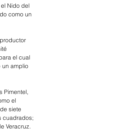
el Nido del 
ado como un 
productor 
ité 
ara el cual 
e un amplio 
s Pimentel, 
omo el 
de siete 
s cuadrados; 
de Veracruz.