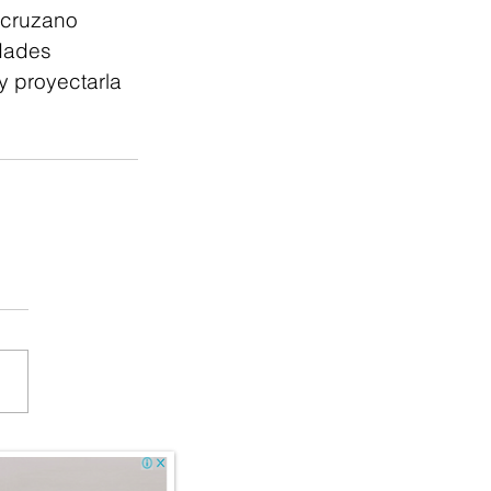
acruzano 
dades 
y proyectarla 