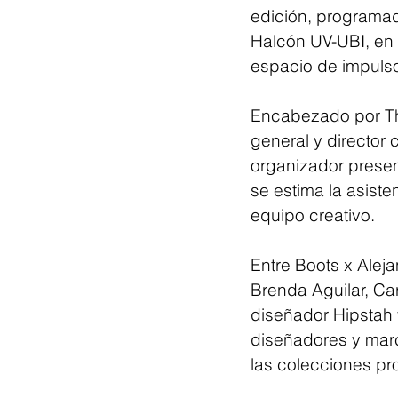
edición, programada
Halcón UV-UBI, en
espacio de impulso 
Encabezado por Tha
general y director 
organizador presen
se estima la asist
equipo creativo.
Entre Boots x Aleja
Brenda Aguilar, Carr
diseñador Hipstah y
diseñadores y marc
las colecciones pr