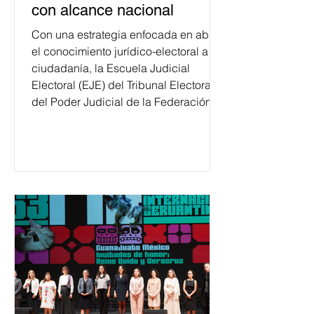
con alcance nacional
Con una estrategia enfocada en abrir
el conocimiento jurídico-electoral a la
ciudadanía, la Escuela Judicial
Electoral (EJE) del Tribunal Electoral
del Poder Judicial de la Federación
ha formado, desde 2018, a más de
650 mil personas en todo el país en
temas relacionados con la
democracia y el derecho electoral.
Esta cifra da cuenta del papel que ha
asumido la EJE en la difusión de la
justicia electoral como un bien
público. La mayor parte de las
personas capacitadas no forma