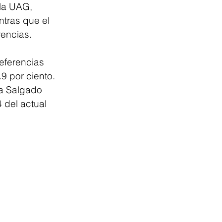
la UAG, 
tras que el 
encias. 
eferencias 
 por ciento. 
a Salgado 
 del actual 