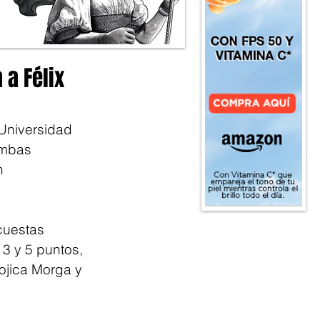
 a Félix
 Universidad 
ambas 
n 
cuestas 
3 y 5 puntos, 
ojica Morga y 