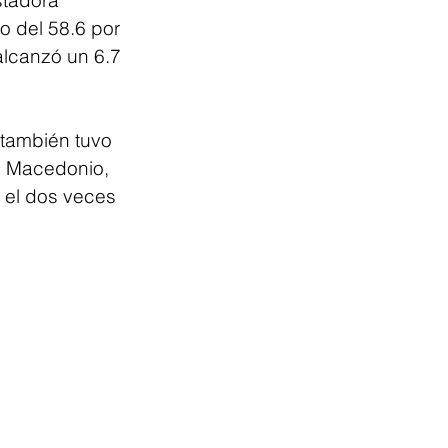
stadora 
o del 58.6 por 
alcanzó un 6.7 
 también tuvo 
do Macedonio, 
 el dos veces 