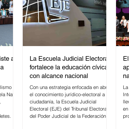
ste a
La Escuela Judicial Electoral
El
la
fortalece la educación cívica
ap
con alcance nacional
na
lismo
Con una estrategia enfocada en abrir
La edición 53 del Festi
ela Naval
el conocimiento jurídico-electoral a la
In
,
ciudadanía, la Escuela Judicial
ll
Electoral (EJE) del Tribunal Electoral
en
etes.
del Poder Judicial de la Federación ha
pr
formado, desde 2018, a más de 650