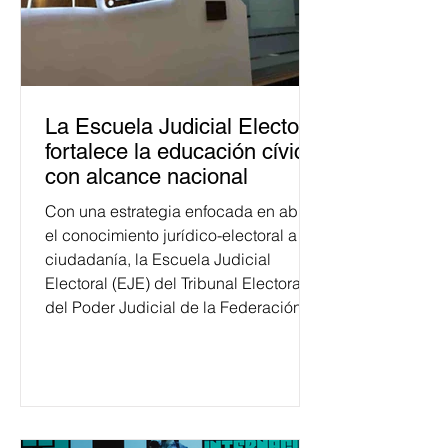
La Escuela Judicial Electoral
fortalece la educación cívica
con alcance nacional
Con una estrategia enfocada en abrir
el conocimiento jurídico-electoral a la
ciudadanía, la Escuela Judicial
Electoral (EJE) del Tribunal Electoral
del Poder Judicial de la Federación
ha formado, desde 2018, a más de
650 mil personas en todo el país en
temas relacionados con la
democracia y el derecho electoral.
Esta cifra da cuenta del papel que ha