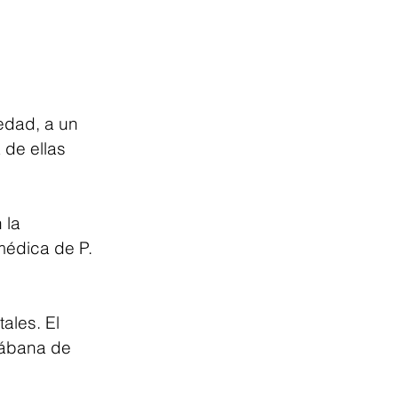
edad, a un 
 de ellas 
 la 
médica de P. 
ales. El 
sábana de 