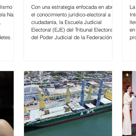
lismo
Con una estrategia enfocada en abrir
La edición 53 del Festi
ela Naval
el conocimiento jurídico-electoral a la
In
,
ciudadanía, la Escuela Judicial
ll
Electoral (EJE) del Tribunal Electoral
en
etes.
del Poder Judicial de la Federación ha
pr
formado, desde 2018, a más de 650
mil personas en todo el país en temas
relacionados con la democracia y el
derecho electoral. Esta cifra da cuenta
del papel que ha asumido la EJE en la
difusión de la justicia electoral como
un bien público. La mayor parte de las
personas capacitadas no forma