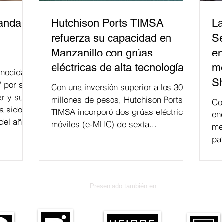
banda
Hutchison Ports TIMSA
La
refuerza su capacidad en
Se
Manzanillo con grúas
en
eléctricas de alta tecnología
me
nocida
S
" por su
Con una inversión superior a los 300
r y su
millones de pesos, Hutchison Ports
Co
a sido
TIMSA incorporó dos grúas eléctricas
en
del año
móviles (e-MHC) de sexta...
me
 fusión.
pa
Presentado también en