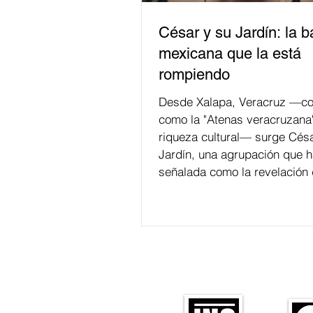
César y su Jardín: la 
mexicana que la está
rompiendo
Desde Xalapa, Veracruz —co
como la "Atenas veracruzana
riqueza cultural— surge Césa
Jardín, una agrupación que h
señalada como la revelación 
en la escena de la música de