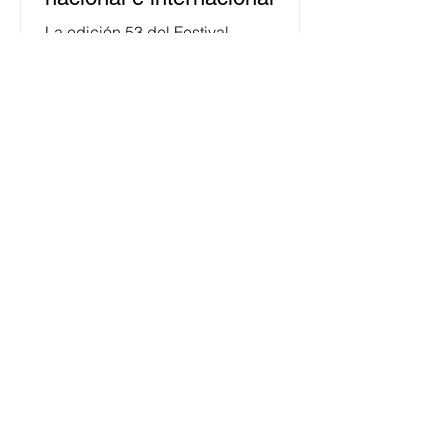
La edición 53 del Festival
Internacional Cervantino (FIC) se
llevará a cabo del 10 al 26 de octubre
en Guanajuato, con una
programación...