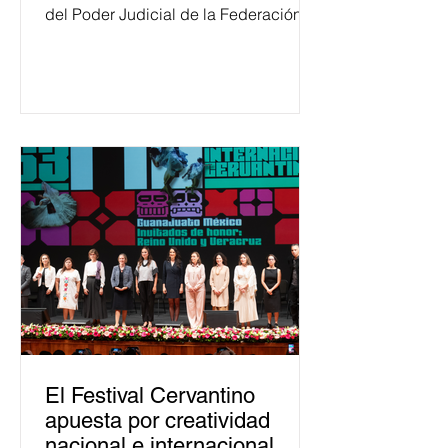
del Poder Judicial de la Federación
ha formado, desde 2018, a más de
650 mil personas en todo el país en
temas relacionados con la
democracia y el derecho electoral.
Esta cifra da cuenta del papel que ha
asumido la EJE en la difusión de la
justicia electoral como un bien
público. La mayor parte de las
personas capacitadas no forma
El Festival Cervantino
apuesta por creatividad
nacional e internacional