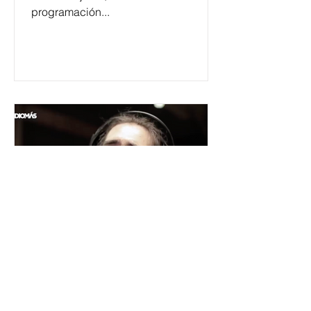
programación...
César y su Jardín: la banda
mexicana que la está