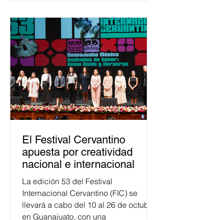
Esta cifra da cuenta del papel que ha
asumido la EJE en la difusión de la
justicia electoral como un bien
público. La mayor parte de las
personas capacitadas no forma
El Festival Cervantino
apuesta por creatividad
nacional e internacional
La edición 53 del Festival
Internacional Cervantino (FIC) se
llevará a cabo del 10 al 26 de octubre
en Guanajuato, con una