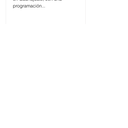
programación...
César y su Jardín: la banda
mexicana que la está