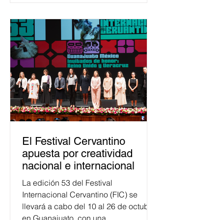
democracia y el derecho electoral.
Esta cifra da cuenta del papel que ha
asumido la EJE en la difusión de la
justicia electoral como un bien
público. La mayor parte de las
personas capacitadas no forma
El Festival Cervantino
apuesta por creatividad
nacional e internacional
La edición 53 del Festival
Internacional Cervantino (FIC) se
llevará a cabo del 10 al 26 de octubre
en Guanajuato, con una