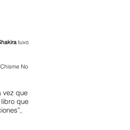
Shakira 
tuvo 
n Chisme No 
 vez que 
 libro que 
iones”, 