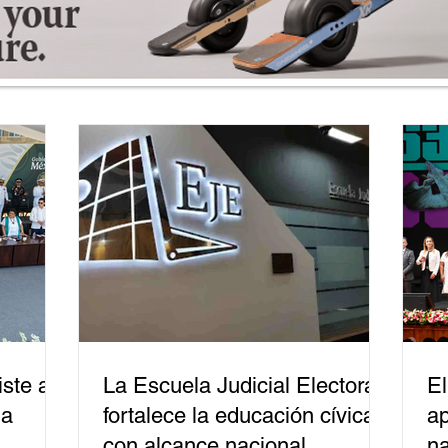
ste a
La Escuela Judicial Electoral
El
la
fortalece la educación cívica
ap
con alcance nacional
na