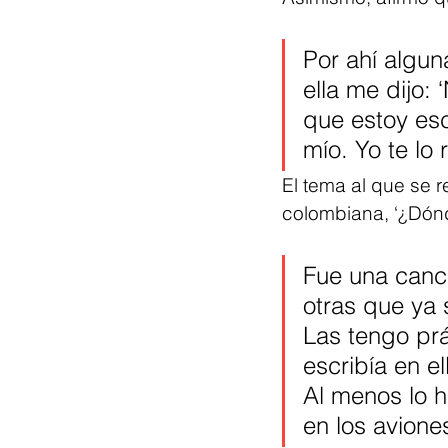
Por ahí algun
ella me dijo:
que estoy escr
mío. Yo te lo 
El tema al que se ref
colombiana, ‘¿Dónd
Fue una canc
otras que ya 
Las tengo prá
escribía en e
Al menos lo 
en los aviones