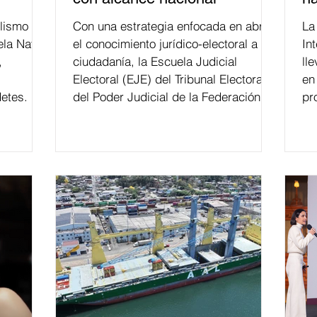
lismo
Con una estrategia enfocada en abrir
La edición 53 del Festi
ela Naval
el conocimiento jurídico-electoral a la
In
,
ciudadanía, la Escuela Judicial
ll
Electoral (EJE) del Tribunal Electoral
en
etes.
del Poder Judicial de la Federación ha
pr
formado, desde 2018, a más de 650
mil personas en todo el país en temas
relacionados con la democracia y el
derecho electoral. Esta cifra da cuenta
del papel que ha asumido la EJE en la
difusión de la justicia electoral como
un bien público. La mayor parte de las
personas capacitadas no forma