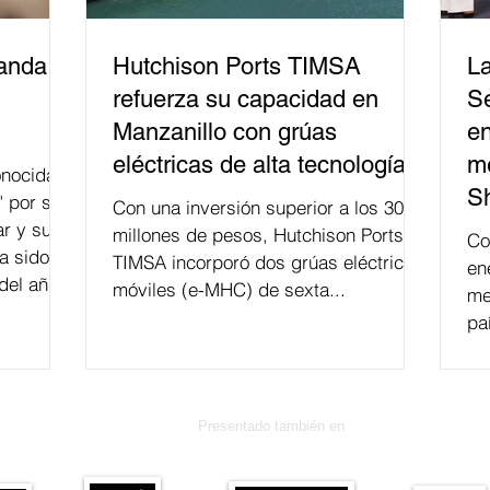
banda
Hutchison Ports TIMSA
La
refuerza su capacidad en
Se
Manzanillo con grúas
en
eléctricas de alta tecnología
me
nocida
S
" por su
Con una inversión superior a los 300
r y su
millones de pesos, Hutchison Ports
Co
a sido
TIMSA incorporó dos grúas eléctricas
en
del año
móviles (e-MHC) de sexta...
me
 fusión.
pa
Presentado también en