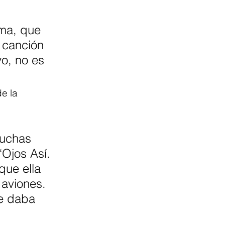
ema, que 
 canción 
yo, no es 
e la 
muchas 
‘Ojos Así. 
que ella 
 aviones. 
e daba 