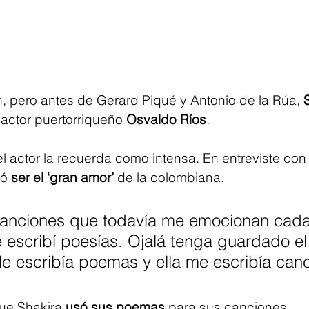
, pero antes de Gerard Piqué y Antonio de la Rúa, 
actor puertorriqueño 
Osvaldo Ríos
.
el actor la recuerda como intensa. En entreviste co
ó 
ser el ‘gran amor’
 de la colombiana.
canciones que todavía me emocionan cada
le escribí poesías. Ojalá tenga guardado el
o le escribía poemas y ella me escribía canc
ue Shakira 
usó sus poemas
 para sus canciones.