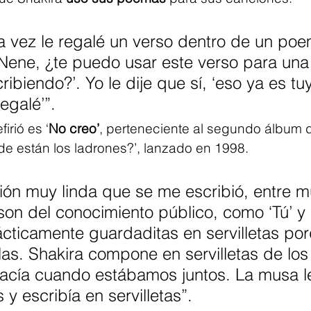
a vez le regalé un verso dentro de un po
 ‘Nene, ¿te puedo usar este verso para una
ibiendo?’. Yo le dije que sí, ‘eso ya es tu
regalé’”.
irió es ‘
No creo’
, perteneciente al segundo álbum d
e están los ladrones?’, lanzado en 1998.
ión muy linda que se me escribió, entre 
son del conocimiento público, como ‘Tú’ y 
cticamente guardaditas en servilletas por
llas. Shakira compone en servilletas de los
hacía cuando estábamos juntos. La musa l
 y escribía en servilletas”.