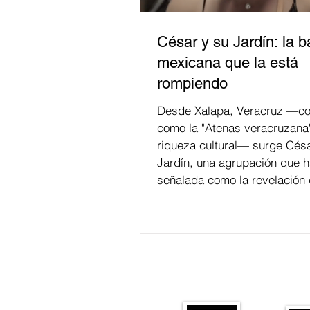
César y su Jardín: la 
mexicana que la está
rompiendo
Desde Xalapa, Veracruz —co
como la "Atenas veracruzana
riqueza cultural— surge Césa
Jardín, una agrupación que h
señalada como la revelación 
en la escena de la música de