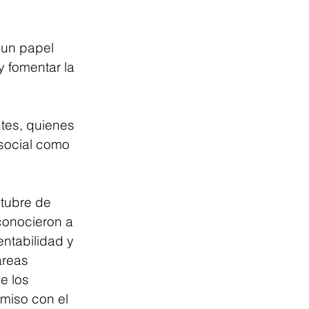
un papel 
y fomentar la 
tes, quienes 
social como 
ctubre de 
conocieron a 
ntabilidad y 
áreas 
e los 
miso con el 