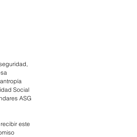
seguridad, 
esa 
antropía 
idad Social 
ándares ASG 
ecibir este 
omiso 