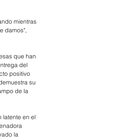
vando mientras 
e damos", 
resas que han 
ntrega del 
to positivo 
 demuestra su 
ampo de la 
latente en el 
senadora 
ado la 