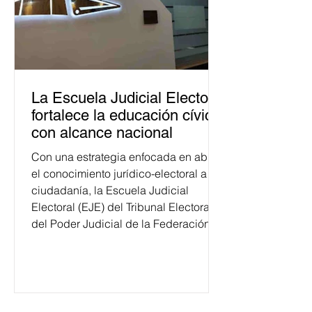
La Escuela Judicial Electoral
fortalece la educación cívica
con alcance nacional
Con una estrategia enfocada en abrir
el conocimiento jurídico-electoral a la
ciudadanía, la Escuela Judicial
Electoral (EJE) del Tribunal Electoral
del Poder Judicial de la Federación
ha formado, desde 2018, a más de
650 mil personas en todo el país en
temas relacionados con la
democracia y el derecho electoral.
Esta cifra da cuenta del papel que ha