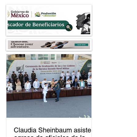
Nezahualcóyotl
petroleros
Claudia Sheinbaum asiste a