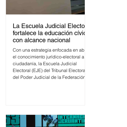
La Escuela Judicial Electoral
fortalece la educación cívica
con alcance nacional
Con una estrategia enfocada en abrir
el conocimiento jurídico-electoral a la
ciudadanía, la Escuela Judicial
Electoral (EJE) del Tribunal Electoral
del Poder Judicial de la Federación
ha formado, desde 2018, a más de
650 mil personas en todo el país en
temas relacionados con la
democracia y el derecho electoral.
Esta cifra da cuenta del papel que ha
asumido la EJE en la difusión de la
justicia electoral como un bien