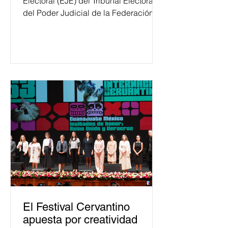
Electoral (EJE) del Tribunal Electoral
del Poder Judicial de la Federación
ha formado, desde 2018, a más de
650 mil personas en todo el país en
temas relacionados con la
democracia y el derecho electoral.
Esta cifra da cuenta del papel que ha
asumido la EJE en la difusión de la
justicia electoral como un bien
público. La mayor parte de las
personas capacitadas no forma
El Festival Cervantino
apuesta por creatividad