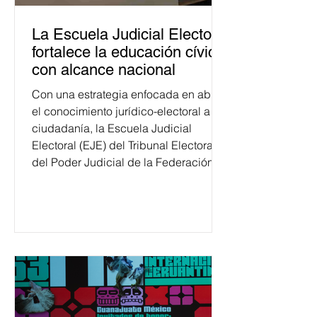
La Escuela Judicial Electoral
fortalece la educación cívica
con alcance nacional
Con una estrategia enfocada en abrir
el conocimiento jurídico-electoral a la
ciudadanía, la Escuela Judicial
Electoral (EJE) del Tribunal Electoral
del Poder Judicial de la Federación
ha formado, desde 2018, a más de
650 mil personas en todo el país en
temas relacionados con la
democracia y el derecho electoral.
Esta cifra da cuenta del papel que ha
asumido la EJE en la difusión de la
justicia electoral como un bien
público. La mayor parte de las
personas capacitadas no forma