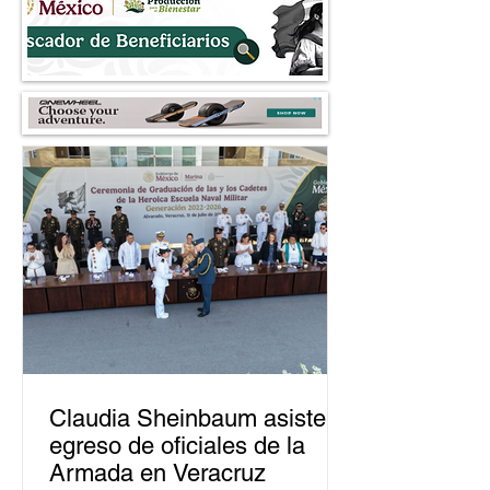
cuestionan la 4T l
Claudia Sheinbaum asiste a
egreso de oficiales de la
Armada en Veracruz