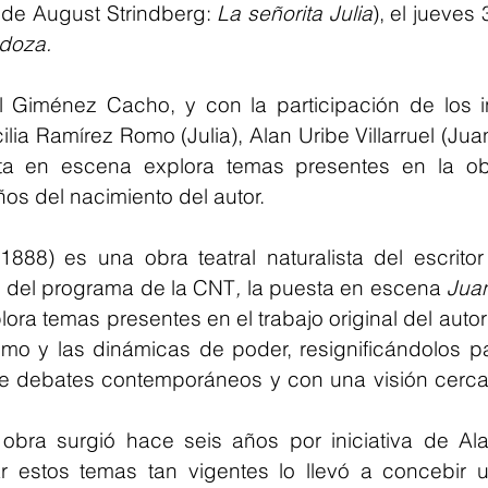
l de August Strindberg: 
La señorita Julia
), el jueves
doza.
l Giménez Cacho, y con la participación de los in
lia Ramírez Romo (Julia), Alan Uribe Villarruel (Jua
esta en escena explora temas presentes en la ob
os del nacimiento del autor.
(1888) es una obra teatral naturalista del escrito
 del programa de la CNT
, 
la puesta en escena 
Juan
lora temas presentes en el trabajo original del autor
smo y las dinámicas de poder, resignificándolos pa
de debates contemporáneos y con una visión cercan
 obra surgió hace seis años por iniciativa de Ala
tar estos temas tan vigentes lo llevó a concebir 