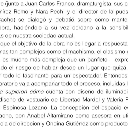
que (junto a Juan Carlos Franco, dramaturgista; sus
mírez Romo y Nara Pech; y el director de la pues
acho) se dialogó y debatió sobre cómo mantener
 obra, haciéndolo a su vez cercano a la sensibili
as de nuestra sociedad actual. 
que el objetivo de la obra no es llegar a respuesta
as tan complejos como el machismo, el clasismo o l
da es mucho más compleja que un panfleto —expr
o el riesgo de hablar desde un lugar que quizá e
 todo lo fascinante para un espectador. Entonces, 
oratorio va a acompañar todo el proceso, incluidas l
ca supieron cómo
 cuenta con diseño de iluminació
 diseño de vestuario de Libertad Mardel y Valeria P
 Espinosa Lozano. La concepción del espacio es
cho, con Anabel Altamirano como asesora en utiler
encia de dirección y Ondina Gutiérrez como producto