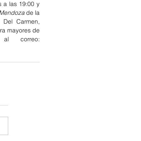
 a las 19:00 y 
 Mendoza
 de la 
 Del Carmen, 
ra mayores de 
18 años. Entrada libre con previa reservación al correo: 