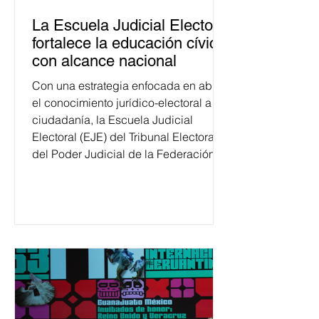
La Escuela Judicial Electoral
fortalece la educación cívica
con alcance nacional
Con una estrategia enfocada en abrir
el conocimiento jurídico-electoral a la
ciudadanía, la Escuela Judicial
Electoral (EJE) del Tribunal Electoral
del Poder Judicial de la Federación
ha formado, desde 2018, a más de
650 mil personas en todo el país en
temas relacionados con la
democracia y el derecho electoral.
Esta cifra da cuenta del papel que ha
asumido la EJE en la difusión de la
justicia electoral como un bien
público. La mayor parte de las
personas capacitadas no forma