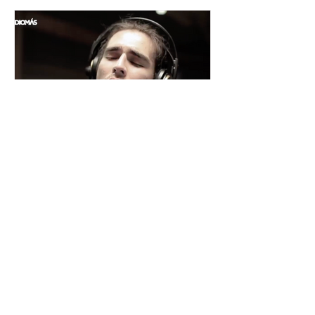
César y su Jardín: la banda
mexicana que la está
rompiendo
Desde Xalapa, Veracruz —conocida
como la "Atenas veracruzana" por su
riqueza cultural— surge César y su
Jardín, una agrupación que ha sido
señalada como la revelación del año