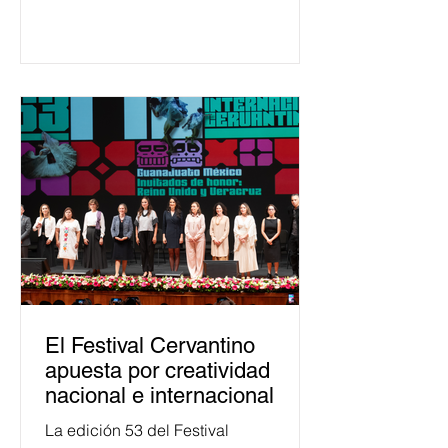
650 mil personas en todo el país en
temas relacionados con la
democracia y el derecho electoral.
Esta cifra da cuenta del papel que ha
asumido la EJE en la difusión de la
justicia electoral como un bien
público. La mayor parte de las
personas capacitadas no forma
El Festival Cervantino
apuesta por creatividad
nacional e internacional
La edición 53 del Festival