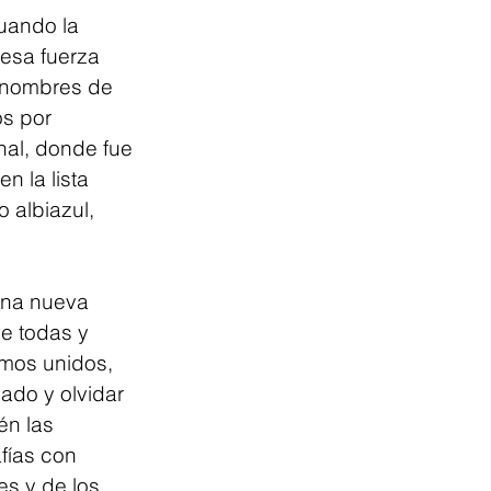
uando la 
esa fuerza 
s nombres de 
s por 
nal, donde fue 
 la lista 
 albiazul, 
una nueva 
e todas y 
mos unidos, 
ado y olvidar 
n las 
fías con 
es y de los 