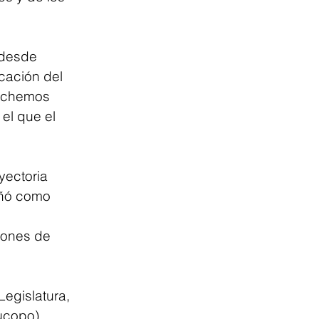
 desde 
cación del 
uchemos 
el que el 
ectoria 
eñó como 
iones de 
egislatura, 
ucopo), 