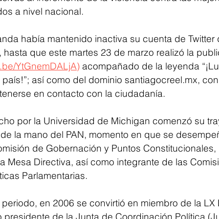
os a nivel nacional.
anda había mantenido inactiva su cuenta de Twitter
 hasta que este martes 23 de marzo realizó la publi
tu.be/YtGnemDALjA)
 acompañado de la leyenda “¡L
 país!”; así como del dominio santiagocreel.mx, con 
tenerse en contacto con la ciudadanía. 
cho por la Universidad de Michigan comenzó su tray
97 de la mano del PAN, momento en que se desemp
omisión de Gobernación y Puntos Constitucionales, 
la Mesa Directiva, así como integrante de las Comis
icas Parlamentarias.
 periodo, en 2006 se convirtió en miembro de la LX L
presidente de la Junta de Coordinación Política (J