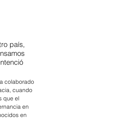
ro país, 
pensamos 
ntenció 
ha colaborado 
acia, cuando 
 que el 
ernancia en 
ocidos en 