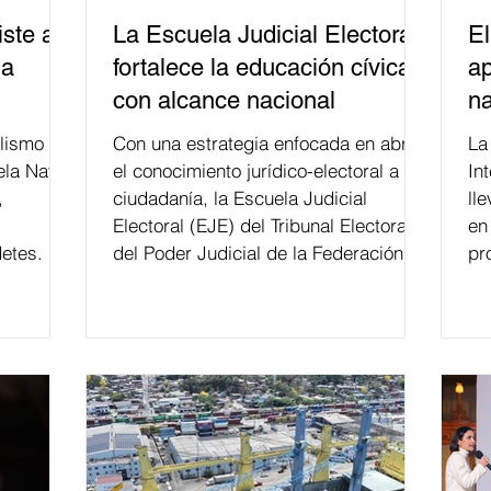
ste a
La Escuela Judicial Electoral
El
la
fortalece la educación cívica
ap
con alcance nacional
na
lismo
Con una estrategia enfocada en abrir
La edición 53 del Festi
ela Naval
el conocimiento jurídico-electoral a la
In
,
ciudadanía, la Escuela Judicial
ll
Electoral (EJE) del Tribunal Electoral
en
etes.
del Poder Judicial de la Federación ha
pr
formado, desde 2018, a más de 650
mil personas en todo el país en temas
relacionados con la democracia y el
derecho electoral. Esta cifra da cuenta
del papel que ha asumido la EJE en la
difusión de la justicia electoral como
un bien público. La mayor parte de las
personas capacitadas no forma