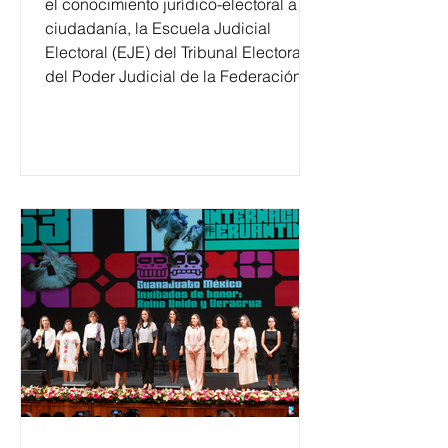
el conocimiento jurídico-electoral a la
ciudadanía, la Escuela Judicial
Electoral (EJE) del Tribunal Electoral
del Poder Judicial de la Federación
ha formado, desde 2018, a más de
650 mil personas en todo el país en
temas relacionados con la
democracia y el derecho electoral.
Esta cifra da cuenta del papel que ha
asumido la EJE en la difusión de la
justicia electoral como un bien
público. La mayor parte de las
personas capacitadas no forma