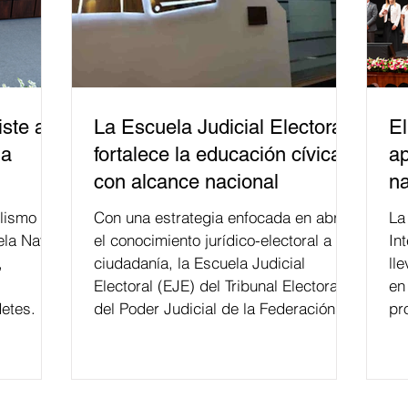
ste a
La Escuela Judicial Electoral
El
la
fortalece la educación cívica
ap
con alcance nacional
na
lismo
Con una estrategia enfocada en abrir
La edición 53 del Festi
ela Naval
el conocimiento jurídico-electoral a la
In
,
ciudadanía, la Escuela Judicial
ll
Electoral (EJE) del Tribunal Electoral
en
etes.
del Poder Judicial de la Federación ha
pr
formado, desde 2018, a más de 650
mil personas en todo el país en temas
relacionados con la democracia y el
derecho electoral. Esta cifra da cuenta