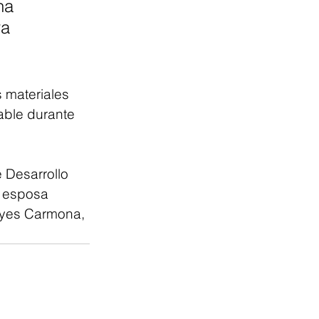
na 
a 
 materiales 
able durante 
 Desarrollo 
u esposa 
eyes Carmona, 