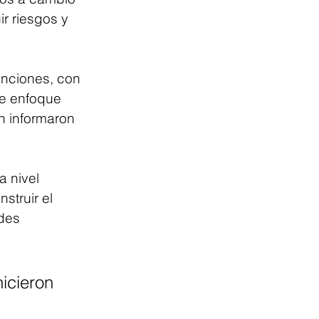
r riesgos y 
anciones, con 
e enfoque 
n informaron 
 nivel 
struir el 
des 
icieron 