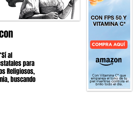
 con
Sí al 
estatales para 
os Religiosos, 
nia, buscando 