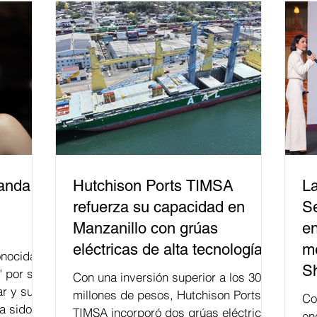
del papel que ha asumido la EJE en la
difusión de la justicia electoral como
un bien público. La mayor parte de las
personas capacitadas no forma
banda
Hutchison Ports TIMSA
La
refuerza su capacidad en
Se
Manzanillo con grúas
en
eléctricas de alta tecnología
me
nocida
S
" por su
Con una inversión superior a los 300
r y su
millones de pesos, Hutchison Ports
Co
a sido
TIMSA incorporó dos grúas eléctricas
en