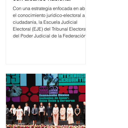
Con una estrategia enfocada en abrir
el conocimiento jurídico-electoral a la
ciudadanía, la Escuela Judicial
Electoral (EJE) del Tribunal Electoral
del Poder Judicial de la Federación
ha formado, desde 2018, a más de
650 mil personas en todo el país en
temas relacionados con la
democracia y el derecho electoral.
Esta cifra da cuenta del papel que ha
asumido la EJE en la difusión de la
justicia electoral como un bien
público. La mayor parte de las
personas capacitadas no forma