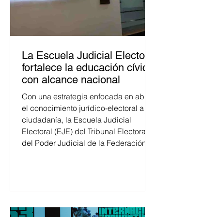
La Escuela Judicial Electoral
fortalece la educación cívica
con alcance nacional
Con una estrategia enfocada en abrir
el conocimiento jurídico-electoral a la
ciudadanía, la Escuela Judicial
Electoral (EJE) del Tribunal Electoral
del Poder Judicial de la Federación
ha formado, desde 2018, a más de
650 mil personas en todo el país en
temas relacionados con la
democracia y el derecho electoral.
Esta cifra da cuenta del papel que ha
asumido la EJE en la difusión de la