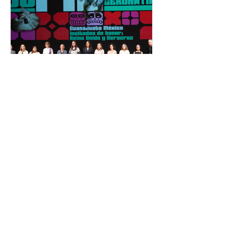
justicia electoral como un bien
público. La mayor parte de las
personas capacitadas no forma
El Festival Cervantino
apuesta por creatividad
nacional e internacional
La edición 53 del Festival
Internacional Cervantino (FIC) se
llevará a cabo del 10 al 26 de octubre
en Guanajuato, con una
programación...