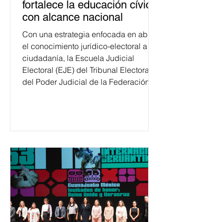
fortalece la educación cívica
con alcance nacional
Con una estrategia enfocada en abrir
el conocimiento jurídico-electoral a la
ciudadanía, la Escuela Judicial
Electoral (EJE) del Tribunal Electoral
del Poder Judicial de la Federación
ha formado, desde 2018, a más de
650 mil personas en todo el país en
temas relacionados con la
democracia y el derecho electoral.
Esta cifra da cuenta del papel que ha
asumido la EJE en la difusión de la
justicia electoral como un bien
público. La mayor parte de las
personas capacitadas no forma