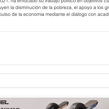
021, ha enfocado su trabajo político en objetivos cl
uyen la disminución de la pobreza, el apoyo a los g
mpulso de la economía mediante el diálogo con aca