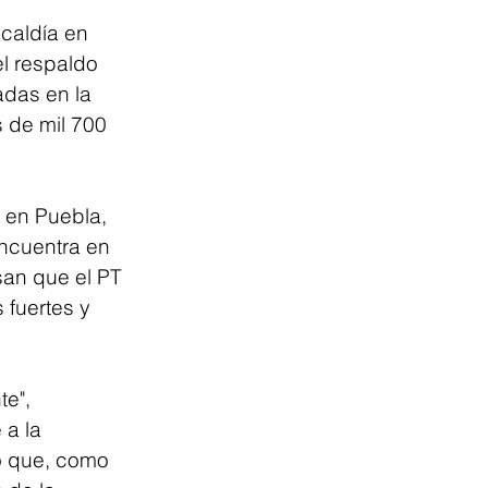
caldía en 
l respaldo 
adas en la 
 de mil 700 
 en Puebla, 
encuentra en 
san que el PT 
 fuertes y 
e", 
a la 
ó que, como 