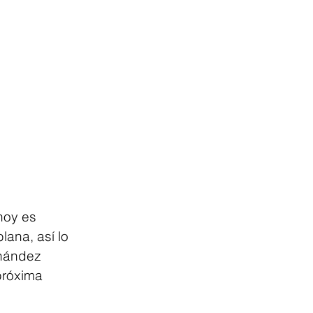
hoy es 
ana, así lo 
rnández 
próxima 