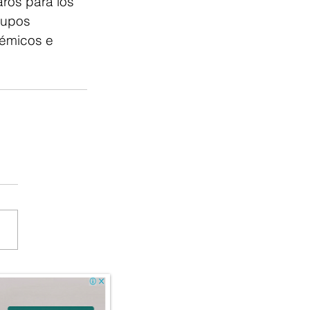
aros para los 
rupos 
démicos e 