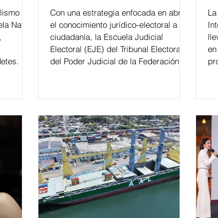
lismo
Con una estrategia enfocada en abrir
La edición 53 del Festi
ela Naval
el conocimiento jurídico-electoral a la
In
,
ciudadanía, la Escuela Judicial
ll
Electoral (EJE) del Tribunal Electoral
en
etes.
del Poder Judicial de la Federación ha
pr
formado, desde 2018, a más de 650
mil personas en todo el país en temas
relacionados con la democracia y el
derecho electoral. Esta cifra da cuenta
del papel que ha asumido la EJE en la
difusión de la justicia electoral como
un bien público. La mayor parte de las
personas capacitadas no forma