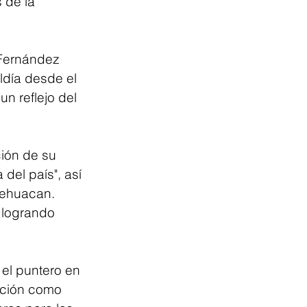
 de la 
 Fernández 
ldía desde el 
n reflejo del 
ción de su 
del país", así 
ehuacan. 
 logrando 
el puntero en 
cción como 