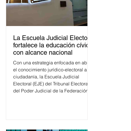
La Escuela Judicial Electoral
fortalece la educación cívica
con alcance nacional
Con una estrategia enfocada en abrir
el conocimiento jurídico-electoral a la
ciudadanía, la Escuela Judicial
Electoral (EJE) del Tribunal Electoral
del Poder Judicial de la Federación
ha formado, desde 2018, a más de
650 mil personas en todo el país en
temas relacionados con la
democracia y el derecho electoral.
Esta cifra da cuenta del papel que ha