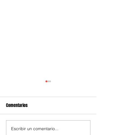
Comentarios
Escribir un comentario...
Sheinbaum impulsa jornada
SSC y FGJ Edomex 