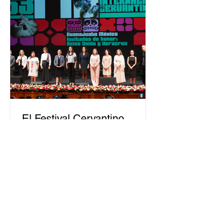
asumido la EJE en la difusión de la
justicia electoral como un bien
público. La mayor parte de las
personas capacitadas no forma
El Festival Cervantino
apuesta por creatividad
nacional e internacional
La edición 53 del Festival
Internacional Cervantino (FIC) se
llevará a cabo del 10 al 26 de octubre
en Guanajuato, con una
programación...