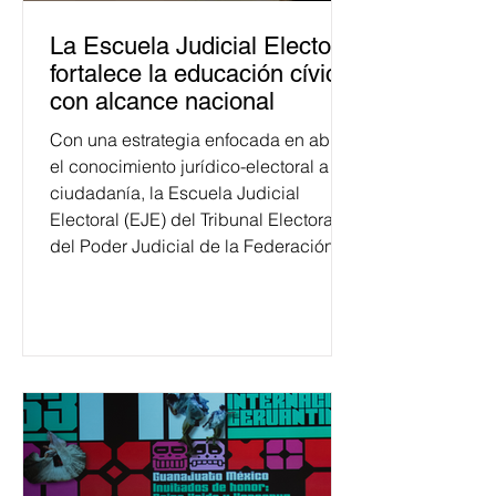
La Escuela Judicial Electoral
fortalece la educación cívica
con alcance nacional
Con una estrategia enfocada en abrir
el conocimiento jurídico-electoral a la
ciudadanía, la Escuela Judicial
Electoral (EJE) del Tribunal Electoral
del Poder Judicial de la Federación
ha formado, desde 2018, a más de
650 mil personas en todo el país en
temas relacionados con la
democracia y el derecho electoral.
Esta cifra da cuenta del papel que ha
asumido la EJE en la difusión de la
justicia electoral como un bien
público. La mayor parte de las
personas capacitadas no forma