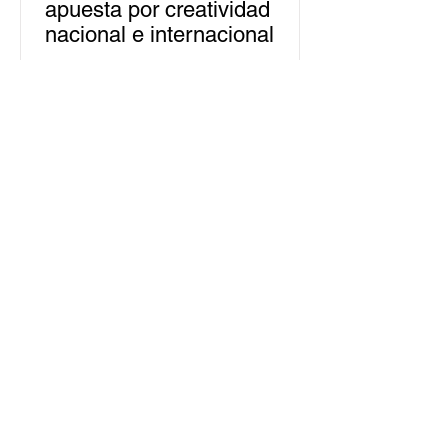
apuesta por creatividad
nacional e internacional
La edición 53 del Festival
Internacional Cervantino (FIC) se
llevará a cabo del 10 al 26 de octubre
en Guanajuato, con una
programación...