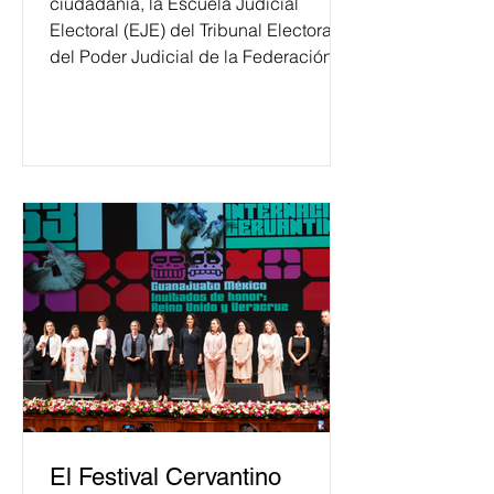
ciudadanía, la Escuela Judicial
Electoral (EJE) del Tribunal Electoral
del Poder Judicial de la Federación
ha formado, desde 2018, a más de
650 mil personas en todo el país en
temas relacionados con la
democracia y el derecho electoral.
Esta cifra da cuenta del papel que ha
asumido la EJE en la difusión de la
justicia electoral como un bien
público. La mayor parte de las
personas capacitadas no forma
El Festival Cervantino