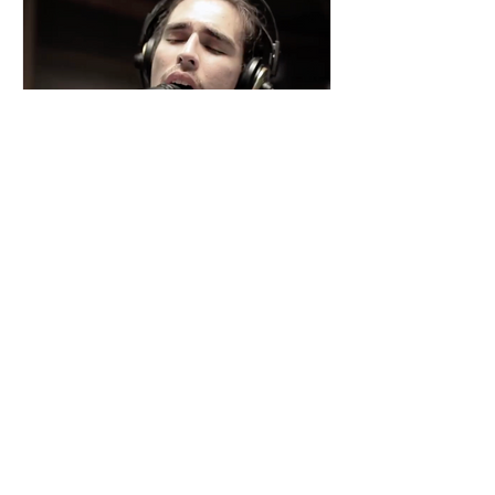
César y su Jardín: la banda
mexicana que la está
rompiendo
Desde Xalapa, Veracruz —conocida
como la "Atenas veracruzana" por su
riqueza cultural— surge César y su
Jardín, una agrupación que ha sido
señalada como la revelación del año
en la escena de la música de fusión.