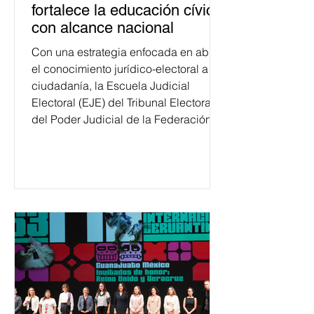
fortalece la educación cívica
con alcance nacional
Con una estrategia enfocada en abrir
el conocimiento jurídico-electoral a la
ciudadanía, la Escuela Judicial
Electoral (EJE) del Tribunal Electoral
del Poder Judicial de la Federación
ha formado, desde 2018, a más de
650 mil personas en todo el país en
temas relacionados con la
democracia y el derecho electoral.
Esta cifra da cuenta del papel que ha
asumido la EJE en la difusión de la
justicia electoral como un bien
público. La mayor parte de las
personas capacitadas no forma