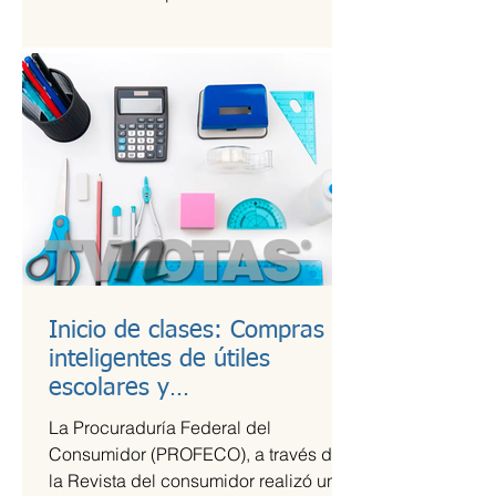
Kings League Américas en México,...
Inicio de clases: Compras
inteligentes de útiles
escolares y
recomendaciones para la
La Procuraduría Federal del
lonchera
Consumidor (PROFECO), a través de
la Revista del consumidor realizó un