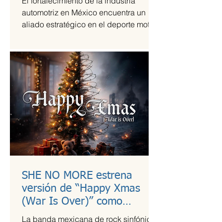
El fortalecimiento de la industria
automotriz en México encuentra un
aliado estratégico en el deporte motor,
una sinergia que Grupo Andrade ha
liderado mediante su escudería
Alessandros Racing. En el marco de
su centenario, la organización utiliza la
alta competencia para validar su
capacidad técnica y operativa en las
pistas más exigentes del país durante
la temporada 2026.
SHE NO MORE estrena
versión de “Happy Xmas
(War Is Over)” como
llamado a la empatía en
La banda mexicana de rock sinfónico