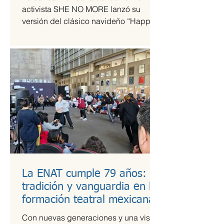
tiempos de guerra
activista SHE NO MORE lanzó su
versión del clásico navideño “Happy
Xmas (War Is Over)”, original de John
Lennon y Yoko Ono. El sencillo
transforma el himno pacifista en un
arreglo metal sinfónico que mantiene
su esencia esperanzadora, pero con la
potencia característica del grupo.
La ENAT cumple 79 años:
tradición y vanguardia en la
formación teatral mexicana
Con nuevas generaciones y una visión