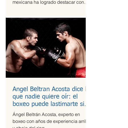
mexicana ha logrado destacar con
una propuesta fresca, artesanal y
saludable. Se trata de Happi Dunki, la
marca de burritos norteños creada por
la emprendedora Camila García-
Castells, que combina tradición
culinaria con innovación y conciencia
nutricional.
Angel Beltran Acosta dice lo
que nadie quiere oír: el
boxeo puede lastimarte si
no te cuidas
Ángel Beltrán Acosta, experto en
boxeo con años de experiencia arriba