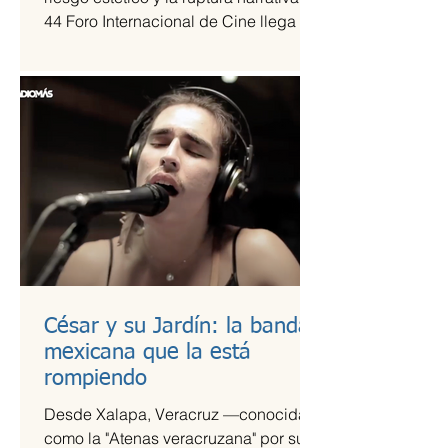
44 Foro Internacional de Cine llega a
la Cineteca Nacional como uno de los
escaparates más sólidos para el cine
de vanguardia.
César y su Jardín: la banda
mexicana que la está
rompiendo
Desde Xalapa, Veracruz —conocida
como la "Atenas veracruzana" por su