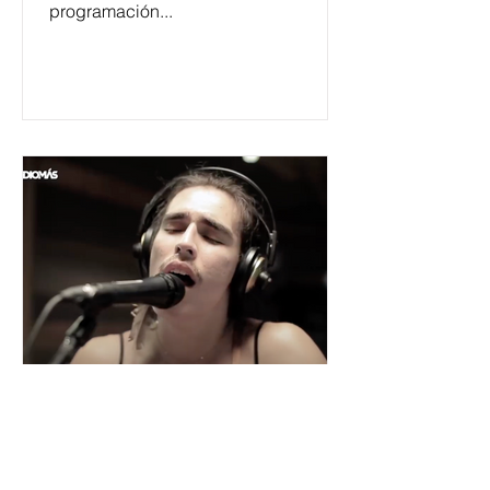
programación...
César y su Jardín: la banda
mexicana que la está
rompiendo