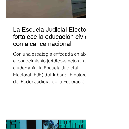
La Escuela Judicial Electoral
fortalece la educación cívica
con alcance nacional
Con una estrategia enfocada en abrir
el conocimiento jurídico-electoral a la
ciudadanía, la Escuela Judicial
Electoral (EJE) del Tribunal Electoral
del Poder Judicial de la Federación
ha formado, desde 2018, a más de
650 mil personas en todo el país en
temas relacionados con la
democracia y el derecho electoral.
Esta cifra da cuenta del papel que ha
asumido la EJE en la difusión de la