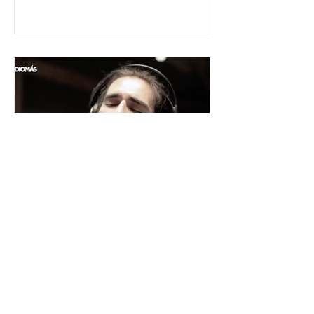
César y su Jardín: la banda
mexicana que la está
rompiendo
Desde Xalapa, Veracruz —conocida
como la "Atenas veracruzana" por su