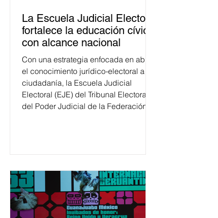
La Escuela Judicial Electoral
fortalece la educación cívica
con alcance nacional
Con una estrategia enfocada en abrir
el conocimiento jurídico-electoral a la
ciudadanía, la Escuela Judicial
Electoral (EJE) del Tribunal Electoral
del Poder Judicial de la Federación
ha formado, desde 2018, a más de
650 mil personas en todo el país en
temas relacionados con la
democracia y el derecho electoral.
Esta cifra da cuenta del papel que ha
asumido la EJE en la difusión de la
justicia electoral como un bien
público. La mayor parte de las
personas capacitadas no forma