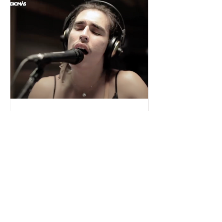
César y su Jardín: la banda
mexicana que la está
rompiendo
Desde Xalapa, Veracruz —conocida
como la "Atenas veracruzana" por su
riqueza cultural— surge César y su
Jardín, una agrupación que ha sido
señalada como la revelación del año
en la escena de la música de fusión.