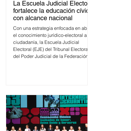
La Escuela Judicial Electoral
fortalece la educación cívica
con alcance nacional
Con una estrategia enfocada en abrir
el conocimiento jurídico-electoral a la
ciudadanía, la Escuela Judicial
Electoral (EJE) del Tribunal Electoral
del Poder Judicial de la Federación
ha formado, desde 2018, a más de
650 mil personas en todo el país en
temas relacionados con la
democracia y el derecho electoral.
Esta cifra da cuenta del papel que ha
asumido la EJE en la difusión de la
justicia electoral como un bien
público. La mayor parte de las
personas capacitadas no forma