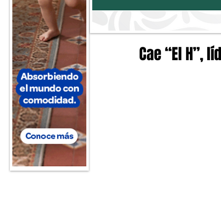
Cae “El H”, l