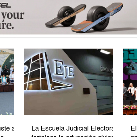
ste a
La Escuela Judicial Electoral
El