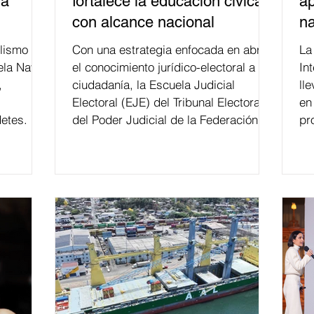
la
fortalece la educación cívica
ap
con alcance nacional
na
lismo
Con una estrategia enfocada en abrir
La edición 53 del Festi
ela Naval
el conocimiento jurídico-electoral a la
In
,
ciudadanía, la Escuela Judicial
ll
Electoral (EJE) del Tribunal Electoral
en
etes.
del Poder Judicial de la Federación ha
pr
formado, desde 2018, a más de 650
mil personas en todo el país en temas
relacionados con la democracia y el
derecho electoral. Esta cifra da cuenta
del papel que ha asumido la EJE en la
difusión de la justicia electoral como
un bien público. La mayor parte de las
personas capacitadas no forma