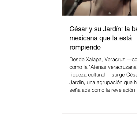
César y su Jardín: la 
mexicana que la está
rompiendo
Desde Xalapa, Veracruz —co
como la "Atenas veracruzana
riqueza cultural— surge Césa
Jardín, una agrupación que h
señalada como la revelación 
en la escena de la música de