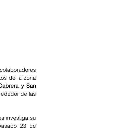
olaboradores 
os de la zona 
Cabrera y San 
rededor de las 
 investiga su 
pasado 23 de 