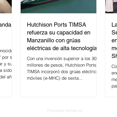
banda
Hutchison Ports TIMSA
La
refuerza su capacidad en
Se
Manzanillo con grúas
en
eléctricas de alta tecnología
me
nocida
S
" por su
Con una inversión superior a los 300
r y su
millones de pesos, Hutchison Ports
Co
a sido
TIMSA incorporó dos grúas eléctricas
en
del año
móviles (e-MHC) de sexta...
me
 fusión.
pa
Presentado también en