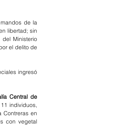
Los delincuentes ofrecieron una fuerte cantidad de dinero para que mandos de la 
n libertad; sin 
el Ministerio 
or el delito de 
ciales ingresó 
lía Central de 
 11 individuos, 
 Contreras en 
s con vegetal 