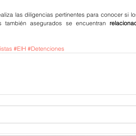
liza las diligencias pertinentes para conocer si lo
es también asegurados se encuentran
 relaciona
stas
#ElH
#Detenciones