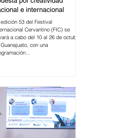
uesta por creatividad
cional e internacional
val
ternacional Cervantino (FIC) se
evará a cabo del 10 al 26 de octubre
 Guanajuato, con una
ogramación...