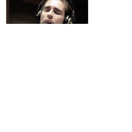
César y su Jardín: la banda
mexicana que la está
rompiendo
Desde Xalapa, Veracruz —conocida
como la "Atenas veracruzana" por su
riqueza cultural— surge César y su
Jardín, una agrupación que ha sido
señalada como la revelación del año
en la escena de la música de fusión.