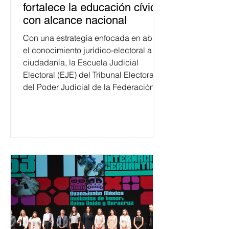
fortalece la educación cívica
con alcance nacional
Con una estrategia enfocada en abrir
el conocimiento jurídico-electoral a la
ciudadanía, la Escuela Judicial
Electoral (EJE) del Tribunal Electoral
del Poder Judicial de la Federación
ha formado, desde 2018, a más de
650 mil personas en todo el país en
temas relacionados con la
democracia y el derecho electoral.
Esta cifra da cuenta del papel que ha
asumido la EJE en la difusión de la
justicia electoral como un bien
público. La mayor parte de las
personas capacitadas no forma