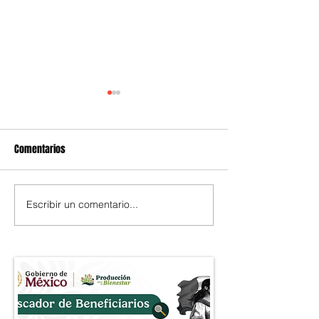
Comentarios
Escribir un comentario...
Ejecutan cinco órdenes de
Sheinbaum impuls
aprehensión contra
anual de reforest
presuntos integrantes de red
meta de 1,500 mil
dedicada al fraude
árboles al 2030