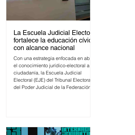
La Escuela Judicial Electoral
fortalece la educación cívica
con alcance nacional
Con una estrategia enfocada en abrir
el conocimiento jurídico-electoral a la
ciudadanía, la Escuela Judicial
Electoral (EJE) del Tribunal Electoral
del Poder Judicial de la Federación
ha formado, desde 2018, a más de
650 mil personas en todo el país en
temas relacionados con la
democracia y el derecho electoral.
Esta cifra da cuenta del papel que ha
asumido la EJE en la difusión de la