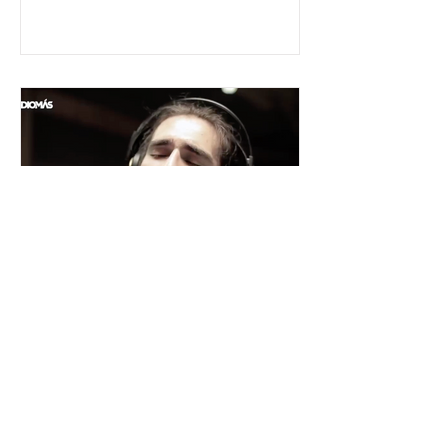
César y su Jardín: la banda
mexicana que la está
rompiendo
Desde Xalapa, Veracruz —conocida
como la "Atenas veracruzana" por su