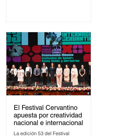
650 mil personas en todo el país en
temas relacionados con la
democracia y el derecho electoral.
Esta cifra da cuenta del papel que ha
asumido la EJE en la difusión de la
justicia electoral como un bien
público. La mayor parte de las
personas capacitadas no forma
El Festival Cervantino
apuesta por creatividad
nacional e internacional
La edición 53 del Festival