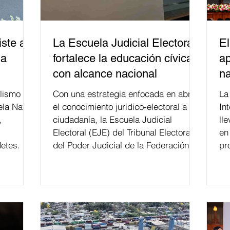
ste a
La Escuela Judicial Electoral
El
la
fortalece la educación cívica
ap
con alcance nacional
na
lismo
Con una estrategia enfocada en abrir
La edición 53 del Festi
ela Naval
el conocimiento jurídico-electoral a la
In
,
ciudadanía, la Escuela Judicial
ll
Electoral (EJE) del Tribunal Electoral
en
etes.
del Poder Judicial de la Federación ha
pr
formado, desde 2018, a más de 650
mil personas en todo el país en temas
relacionados con la democracia y el
derecho electoral. Esta cifra da cuenta
del papel que ha asumido la EJE en la
difusión de la justicia electoral como