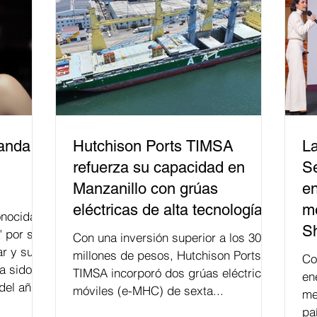
un bien público. La mayor parte de las
personas capacitadas no forma
banda
Hutchison Ports TIMSA
La
refuerza su capacidad en
Se
Manzanillo con grúas
en
eléctricas de alta tecnología
me
nocida
S
" por su
Con una inversión superior a los 300
r y su
millones de pesos, Hutchison Ports
Co
a sido
TIMSA incorporó dos grúas eléctricas
en
del año
móviles (e-MHC) de sexta...
me
 fusión.
pa