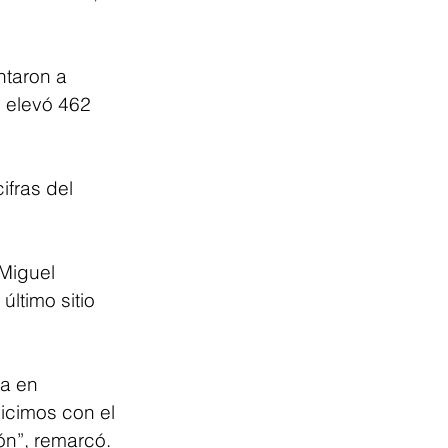
ntaron a 
e elevó 462 
fras del 
Miguel 
ltimo sitio 
a en 
icimos con el 
ón”, remarcó.