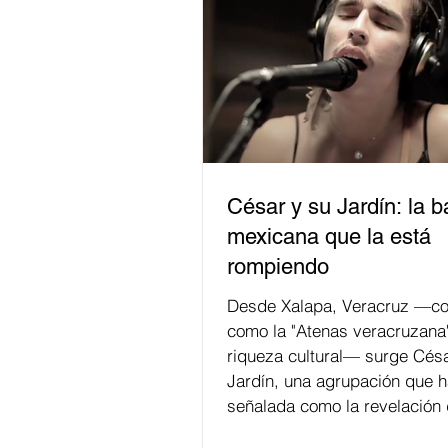
César y su Jardín: la 
mexicana que la está
rompiendo
Desde Xalapa, Veracruz —co
como la "Atenas veracruzana
riqueza cultural— surge Césa
Jardín, una agrupación que h
señalada como la revelación 
en la escena de la música de