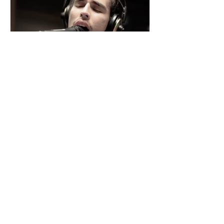
César y su Jardín: la banda
mexicana que la está
rompiendo
Desde Xalapa, Veracruz —conocida
como la "Atenas veracruzana" por su
riqueza cultural— surge César y su
Jardín, una agrupación que ha sido
señalada como la revelación del año
en la escena de la música de fusión.