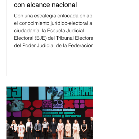
con alcance nacional
Con una estrategia enfocada en abrir
el conocimiento jurídico-electoral a la
ciudadanía, la Escuela Judicial
Electoral (EJE) del Tribunal Electoral
del Poder Judicial de la Federación
ha formado, desde 2018, a más de
650 mil personas en todo el país en
temas relacionados con la
democracia y el derecho electoral.
Esta cifra da cuenta del papel que ha
asumido la EJE en la difusión de la
justicia electoral como un bien
público. La mayor parte de las
personas capacitadas no forma