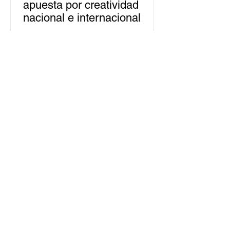
apuesta por creatividad
nacional e internacional
La edición 53 del Festival
Internacional Cervantino (FIC) se
llevará a cabo del 10 al 26 de octubre
en Guanajuato, con una
programación...