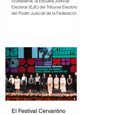
ciudadanía, la Escuela Judicial
Electoral (EJE) del Tribunal Electoral
del Poder Judicial de la Federación
ha formado, desde 2018, a más de
650 mil personas en todo el país en
temas relacionados con la
democracia y el derecho electoral.
Esta cifra da cuenta del papel que ha
asumido la EJE en la difusión de la
justicia electoral como un bien
público. La mayor parte de las
personas capacitadas no forma
El Festival Cervantino