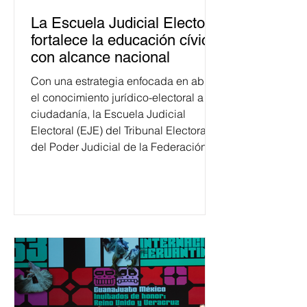
La Escuela Judicial Electoral
fortalece la educación cívica
con alcance nacional
Con una estrategia enfocada en abrir
el conocimiento jurídico-electoral a la
ciudadanía, la Escuela Judicial
Electoral (EJE) del Tribunal Electoral
del Poder Judicial de la Federación
ha formado, desde 2018, a más de
650 mil personas en todo el país en
temas relacionados con la
democracia y el derecho electoral.
Esta cifra da cuenta del papel que ha
asumido la EJE en la difusión de la
justicia electoral como un bien
público. La mayor parte de las
personas capacitadas no forma