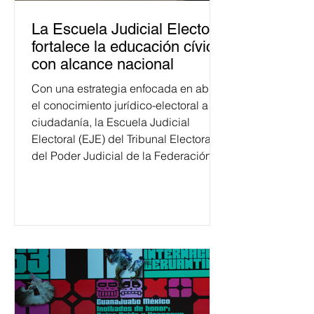
La Escuela Judicial Electoral
fortalece la educación cívica
con alcance nacional
Con una estrategia enfocada en abrir
el conocimiento jurídico-electoral a la
ciudadanía, la Escuela Judicial
Electoral (EJE) del Tribunal Electoral
del Poder Judicial de la Federación
ha formado, desde 2018, a más de
650 mil personas en todo el país en
temas relacionados con la
democracia y el derecho electoral.
Esta cifra da cuenta del papel que ha
asumido la EJE en la difusión de la
justicia electoral como un bien
público. La mayor parte de las
personas capacitadas no forma